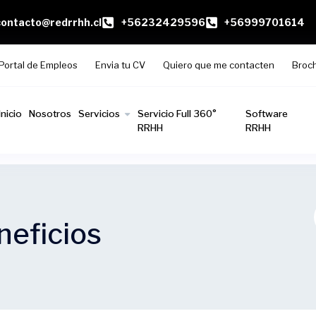
contacto@redrrhh.cl
+56232429596
+56999701614
Portal de Empleos
Envia tu CV
Quiero que me contacten
Broc
Inicio
Nosotros
Servicios
Servicio Full 360°
Software
RRHH
RRHH
neficios