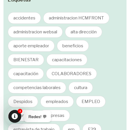
accidentes
administracion HCMFRONT
administracion websal
alta dirección
aporte empleador
beneficios
BIENESTAR
capacitaciones
capacitación
COLABORADORES
competencias laborales
cultura
Despidos
empleados
EMPLEO
4
empresa
empresas
Redes! 💬
Open
entrevista de trabajo
erp
F29