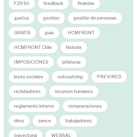
F29 SII
feedback
finanzas
gastos
gestion
gestión de personas
GRATIS
guia
HCMFRONT
HCMFRONT Chile
historia
IMPOSICIONES
jefaturas
leyes sociales
outsoutcing
PREVIRED
reclutadores
recursos humanos
reglamento interno
remuneraciones
rihos
sence
trabajadores
trayectoria
WEBSAL